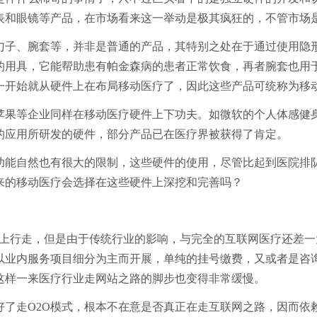
表和眼镜等产品，在市场看来这一举动是极其疯狂的，不管市场
勺子、腕套等，并非是普通的产品，其特别之处在于通过使用隐
的用具，它能帮助患有帕金森病的患者正常饮食，再者腕套也用
一开始就从硬件上在布局移动医疗了，因此这些产品可统称为移
苹果等企业同样在移动医疗硬件上下功夫。如微软的个人体感健
的应用所研发的硬件，部分产品已在医疗界被获得了肯定。
功能自然也有很大的限制，这些硬件的使用，尽管比起到医院排
来的移动医疗会选择在这些硬件上深挖和完善吗？
线上行走，但是由于传统行业的影响，与完全的互联网医疗还差
以业内服务项目细分为主而开展，单纯的挂号缴费，又或者是咨
这样一来医疗行业走网站之路的脚步也变得非常缓慢。
了走O2O模式，根本不在意是否真正在走互联网之路，因而依赖