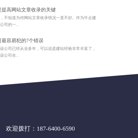
是提高网站文章收录的关键
，不知道为何网站文章收录情况一直不好。作为牛企建
司的一...
司最容易犯的7个错误
设公司已经从业多年，可以说是建站经验非常丰富了，
公司在...
欢迎拨打：
187-6400-6590